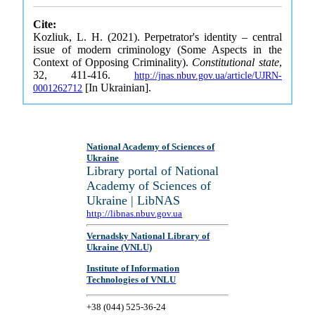
Cite:
Kozliuk, L. H. (2021). Perpetrator's identity – central
issue of modern criminology (Some Aspects in the
Context of Opposing Criminality).
Constitutional state
,
32, 411-416.
http://jnas.nbuv.gov.ua/article/UJRN-
[In Ukrainian].
0001262712
National Academy of Sciences of
Ukraine
Library portal of National
Academy of Sciences of
Ukraine | LibNAS
http://libnas.nbuv.gov.ua
Vernadsky National Library of
Ukraine (VNLU)
Institute of Information
Technologies of VNLU
+38 (044) 525-36-24