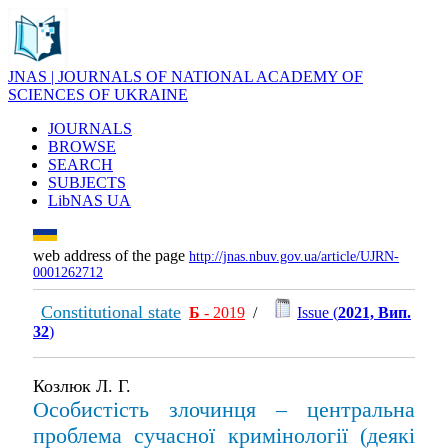
JNAS | JOURNALS OF NATIONAL ACADEMY OF
SCIENCES OF UKRAINE
JOURNALS
BROWSE
SEARCH
SUBJECTS
LibNAS UA
web address of the page
http://jnas.nbuv.gov.ua/article/UJRN-
0001262712
Constitutional state
Б
- 2019
/
Issue (
2021, Вип.
32
)
Козлюк Л. Г.
Особистість злочинця – центральна
проблема сучасної кримінології (деякі