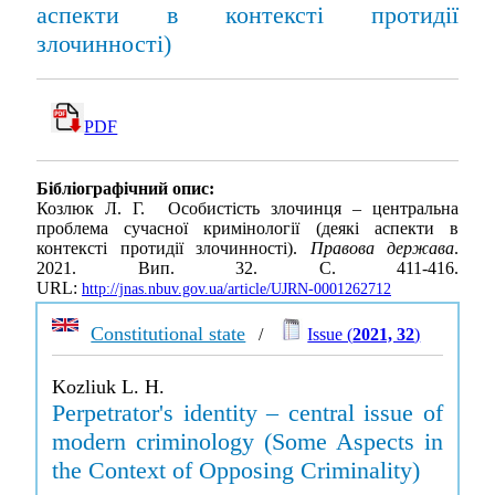
аспекти в контексті протидії
злочинності)
PDF
Бібліографічний опис:
Козлюк Л. Г. Особистість злочинця – центральна
проблема сучасної кримінології (деякі аспекти в
контексті протидії злочинності).
Правова держава
.
2021. Вип. 32. С. 411-416.
URL:
http://jnas.nbuv.gov.ua/article/UJRN-0001262712
Constitutional state
/
Issue (
2021, 32
)
Kozliuk L. H.
Perpetrator's identity – central issue of
modern criminology (Some Aspects in
the Context of Opposing Criminality)