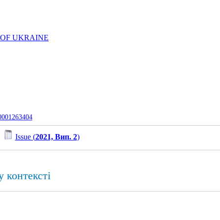
 OF UKRAINE
-0001263404
/
Issue (
2021, Вип. 2
)
 контексті