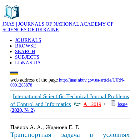
JNAS | JOURNALS OF NATIONAL ACADEMY OF
SCIENCES OF UKRAINE
JOURNALS
BROWSE
SEARCH
SUBJECTS
LibNAS UA
web address of the page
http://jnas.nbuv.gov.ua/article/UJRN-
0001265878
International Scientific Technical Journal Problems
of Control and Informatics
А
- 2019
/
Issue
(
2020, № 2
)
Павлов А. А., Жданова Е. Г.
Транспортная задача в условиях