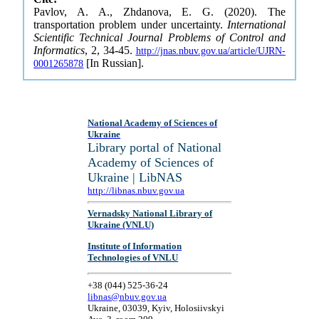
Pavlov, A. A., Zhdanova, E. G. (2020). The
transportation problem under uncertainty.
International
Scientific Technical Journal Problems of Control and
Informatics
, 2, 34-45.
http://jnas.nbuv.gov.ua/article/UJRN-
[In Russian].
0001265878
National Academy of Sciences of
Ukraine
Library portal of National
Academy of Sciences of
Ukraine | LibNAS
http://libnas.nbuv.gov.ua
Vernadsky National Library of
Ukraine (VNLU)
Institute of Information
Technologies of VNLU
+38 (044) 525-36-24
libnas@nbuv.gov.ua
Ukraine, 03039, Kyiv, Holosiivskyi