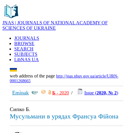
JNAS | JOURNALS OF NATIONAL ACADEMY OF
SCIENCES OF UKRAINE
JOURNALS
BROWSE
SEARCH
SUBJECTS
LibNAS UA
web address of the page
http://jnas.nbuv.gov.ua/article/UJRN-
0001268665
Emìnak
Б
- 2020
/
Issue (
2020, № 2
)
Сипко Б.
Мусульмани в урядах Франсуа Фійона