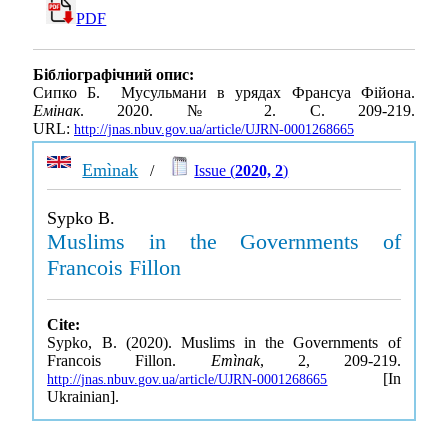
PDF
Бібліографічний опис:
Сипко Б. Мусульмани в урядах Франсуа Фійона.
Емінак
. 2020. № 2. С. 209-219.
URL:
http://jnas.nbuv.gov.ua/article/UJRN-0001268665
Emìnak
/
Issue (
2020, 2
)
Sypko B.
Muslims in the Governments of
Francois Fillon
Cite:
Sypko, B. (2020). Muslims in the Governments of
Francois Fillon.
Emìnak
, 2, 209-219.
[In
http://jnas.nbuv.gov.ua/article/UJRN-0001268665
Ukrainian].