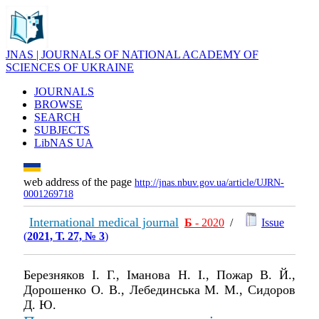
JNAS | JOURNALS OF NATIONAL ACADEMY OF
SCIENCES OF UKRAINE
JOURNALS
BROWSE
SEARCH
SUBJECTS
LibNAS UA
web address of the page
http://jnas.nbuv.gov.ua/article/UJRN-
0001269718
International medical journal
Б
- 2020
/
Issue
(
2021, Т. 27, № 3
)
Березняков І. Г., Іманова Н. І., Пожар В. Й.,
Дорошенко О. В., Лебединська М. М., Сидоров
Д. Ю.