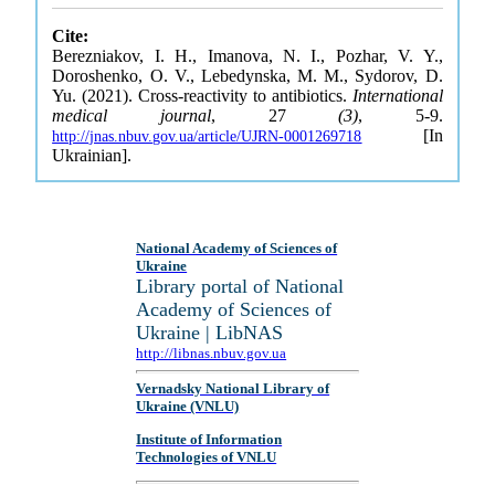
Cite:
Berezniakov, I. H., Imanova, N. I., Pozhar, V. Y.,
Doroshenko, O. V., Lebedynska, M. M., Sydorov, D.
Yu. (2021). Cross-reactivity to antibiotics.
International
medical journal
, 27
(3)
, 5-9.
[In
http://jnas.nbuv.gov.ua/article/UJRN-0001269718
Ukrainian].
National Academy of Sciences of
Ukraine
Library portal of National
Academy of Sciences of
Ukraine | LibNAS
http://libnas.nbuv.gov.ua
Vernadsky National Library of
Ukraine (VNLU)
Institute of Information
Technologies of VNLU