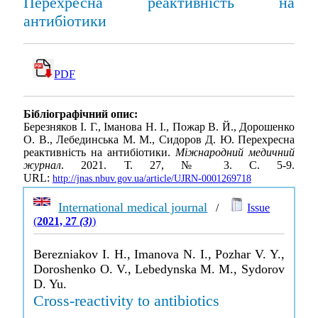
Перехресна реактивність на
антибіотики
PDF
Бібліографічний опис:
Березняков І. Г., Іманова Н. І., Пожар В. Й., Дорошенко
О. В., Лебединська М. М., Сидоров Д. Ю. Перехресна
реактивність на антибіотики.
Міжнародний медичний
журнал
. 2021. Т. 27, № 3. С. 5-9.
URL:
http://jnas.nbuv.gov.ua/article/UJRN-0001269718
International medical journal
/
Issue
(
2021, 27
(3)
)
Berezniakov I. H., Imanova N. I., Pozhar V. Y.,
Doroshenko O. V., Lebedynska M. M., Sydorov
D. Yu.
Cross-reactivity to antibiotics