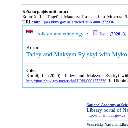
Бібліографічний опис:
Корній Л. Тадей і Максим Рильські та Микола Ли
URL:
http://jnas.nbuv.gov.ua/article/UJRN-0001272336
Folk art and ethnology
/
Issue (
2020, 3
)
Kornii L.
Tadey and Maksym Rylskyi with Mykola 
Cite:
Kornii, L. (2020). Tadey and Maksym Rylskyi wit
[In Ukraini
http://jnas.nbuv.gov.ua/article/UJRN-0001272336
National Academy of Scie
Library portal of 
http://libnas.nbuv.gov.ua
Vernadsky National Libr