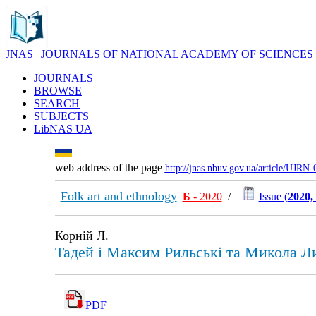
JNAS | JOURNALS OF NATIONAL ACADEMY OF SCIENCES
JOURNALS
BROWSE
SEARCH
SUBJECTS
LibNAS UA
web address of the page
http://jnas.nbuv.gov.ua/article/UJRN
Folk art and ethnology
Б
- 2020
/
Issue (
2020,
Корній Л.
Тадей і Максим Рильські та Микола Л
PDF