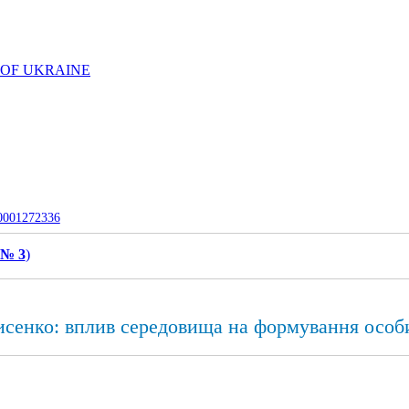
 OF UKRAINE
-0001272336
 № 3
)
исенко: вплив середовища на формування особ