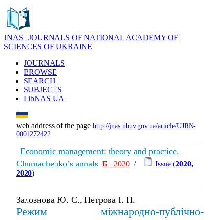
JNAS | JOURNALS OF NATIONAL ACADEMY OF
SCIENCES OF UKRAINE
JOURNALS
BROWSE
SEARCH
SUBJECTS
LibNAS UA
web address of the page
http://jnas.nbuv.gov.ua/article/UJRN-
0001272422
Economic management: theory and practice.
Chumachenko’s annals
Б
- 2020
/
Issue (
2020,
2020
)
Залознова Ю. С., Петрова І. П.
Режим міжнародно-публічно-