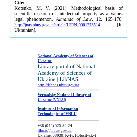
Cite:
Kotenko, M. V. (2021). Methodological basis of
scientific research of intellectual property as a value-
legal phenomenon.
Almanac of Law
, 12, 165-170.
[In
http://jnas.nbuv.gov.ua/article/UJRN-0001273514
Ukrainian].
National Academy of Sciences of
Ukraine
Library portal of National
Academy of Sciences of
Ukraine | LibNAS
http://libnas.nbuv.gov.ua
Vernadsky National Library of
Ukraine (VNLU)
Institute of Information
Technologies of VNLU
+38 (044) 525-36-24
libnas@nbuv.gov.ua
Ukraine, 03039, Kyiv, Holosiivskyi