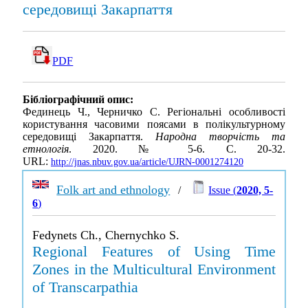
середовищі Закарпаття
PDF
Бібліографічний опис:
Фединець Ч., Черничко С. Регіональні особливості
користування часовими поясами в полікультурному
середовищі Закарпаття.
Народна творчість та
етнологія
. 2020. № 5-6. С. 20-32.
URL:
http://jnas.nbuv.gov.ua/article/UJRN-0001274120
Folk art and ethnology
/
Issue (
2020, 5-
6
)
Fedynets Ch., Chernychko S.
Regional Features of Using Time
Zones in the Multicultural Environment
of Transcarpathia