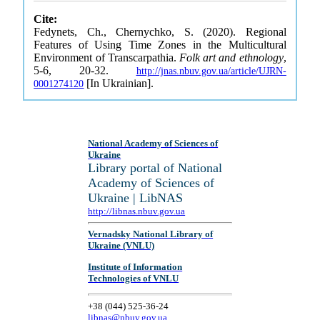
Cite:
Fedynets, Ch., Chernychko, S. (2020). Regional
Features of Using Time Zones in the Multicultural
Environment of Transcarpathia.
Folk art and ethnology
,
5-6, 20-32.
http://jnas.nbuv.gov.ua/article/UJRN-
[In Ukrainian].
0001274120
National Academy of Sciences of
Ukraine
Library portal of National
Academy of Sciences of
Ukraine | LibNAS
http://libnas.nbuv.gov.ua
Vernadsky National Library of
Ukraine (VNLU)
Institute of Information
Technologies of VNLU
+38 (044) 525-36-24
libnas@nbuv.gov.ua