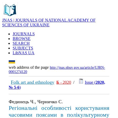
JNAS | JOURNALS OF NATIONAL ACADEMY OF
SCIENCES OF UKRAINE
JOURNALS
BROWSE
SEARCH
SUBJECTS
LibNAS UA
web address of the page
http://jnas.nbuv.gov.ua/article/UJRN-
0001274120
Folk art and ethnology
Б
- 2020
/
Issue (
2020,
№ 5-6
)
Фединець Ч., Черничко С.
Регіональні особливості користування
часовими поясами в полікультурному