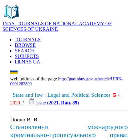
JNAS | JOURNALS OF NATIONAL ACADEMY OF
SCIENCES OF UKRAINE
JOURNALS
BROWSE
SEARCH
SUBJECTS
LibNAS UA
web address of the page
http://jnas.nbuv.gov.ua/article/UJRN-
0001282899
State and law : Legal and Political Sciences
Б
-
2020
/
Issue (
2021, Вип. 89
)
Попко В. В.
Становлення міжнародного
кримінально-процесуального права: