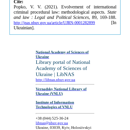
Cite:
Popko, V. V. (2021). Evolvement of international
criminal procedural law: methodological aspects.
State
and law : Legal and Political Sciences
, 89, 169-188.
[In
http://jnas.nbuv.gov.ua/article/UJRN-0001282899
Ukrainian].
National Academy of Sciences of
Ukraine
Library portal of National
Academy of Sciences of
Ukraine | LibNAS
http://libnas.nbuv.gov.ua
Vernadsky National Library of
Ukraine (VNLU)
Institute of Information
Technologies of VNLU
+38 (044) 525-36-24
libnas@nbuv.gov.ua
Ukraine, 03039, Kyiv, Holosiivskyi