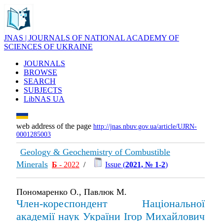
JNAS | JOURNALS OF NATIONAL ACADEMY OF
SCIENCES OF UKRAINE
JOURNALS
BROWSE
SEARCH
SUBJECTS
LibNAS UA
web address of the page
http://jnas.nbuv.gov.ua/article/UJRN-
0001285003
Geology & Geochemistry of Combustible
Minerals
Б
- 2022
/
Issue (
2021, № 1-2
)
Пономаренко О., Павлюк М.
Член-кореспондент Національної
академії наук України Ігор Михайлович