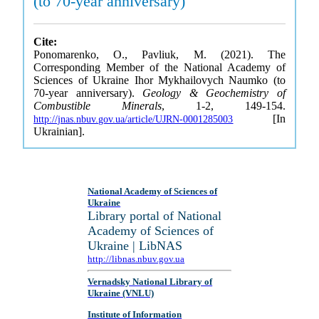
(to 70-year anniversary)
Cite:
Ponomarenko, O., Pavliuk, M. (2021). The
Corresponding Member of the National Academy of
Sciences of Ukraine Ihor Mykhailovych Naumko (to
70-year anniversary).
Geology & Geochemistry of
Combustible Minerals
, 1-2, 149-154.
[In
http://jnas.nbuv.gov.ua/article/UJRN-0001285003
Ukrainian].
National Academy of Sciences of
Ukraine
Library portal of National
Academy of Sciences of
Ukraine | LibNAS
http://libnas.nbuv.gov.ua
Vernadsky National Library of
Ukraine (VNLU)
Institute of Information