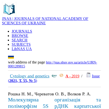
JNAS | JOURNALS OF NATIONAL ACADEMY OF
SCIENCES OF UKRAINE
JOURNALS
BROWSE
SEARCH
SUBJECTS
LibNAS UA
web address of the page
http://jnas.nbuv.gov.ua/article/UJRN-
0001289815
Cytology and genetics
А
- 2019
/
Issue
(
2021, Т. 55, № 5
)
Рошка Н. М., Череватов О. В., Волков Р. А.
Молекулярна організація та
поліморфізм 5S рДНК карпатської