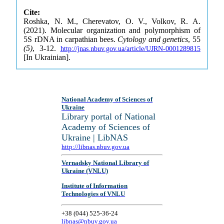
Cite:
Roshka, N. M., Cherevatov, O. V., Volkov, R. A.
(2021). Molecular organization and polymorphism of
5S rDNA in carpathian bees.
Cytology and genetics
, 55
(5)
, 3-12.
http://jnas.nbuv.gov.ua/article/UJRN-0001289815
[In Ukrainian].
National Academy of Sciences of
Ukraine
Library portal of National
Academy of Sciences of
Ukraine | LibNAS
http://libnas.nbuv.gov.ua
Vernadsky National Library of
Ukraine (VNLU)
Institute of Information
Technologies of VNLU
+38 (044) 525-36-24
libnas@nbuv.gov.ua