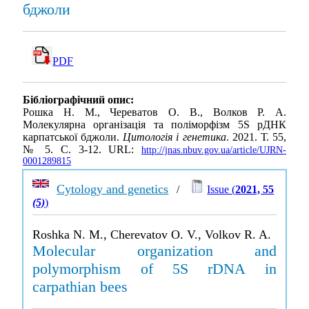
бджоли
PDF
Бібліографічний опис:
Рошка Н. М., Череватов О. В., Волков Р. А.
Молекулярна організація та поліморфізм 5S рДНК
карпатської бджоли.
Цитологія і генетика
. 2021. Т. 55,
№ 5. С. 3-12. URL:
http://jnas.nbuv.gov.ua/article/UJRN-
0001289815
Cytology and genetics
/
Issue (
2021, 55
(5)
)
Roshka N. M., Cherevatov O. V., Volkov R. A.
Molecular organization and
polymorphism of 5S rDNA in
carpathian bees