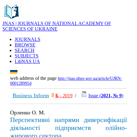
JNAS | JOURNALS OF NATIONAL ACADEMY OF
SCIENCES OF UKRAINE
JOURNALS
BROWSE
SEARCH
SUBJECTS
LibNAS UA
web address of the page
http://jnas.nbuv.gov.ua/article/UJRN-
0001289954
Business Inform
Б
- 2019
/
Issue (
2021, № 9
)
Орленко О. М.
Перспективні напрями диверсифікації
діяльності підприємств олійно-
жирового сектора