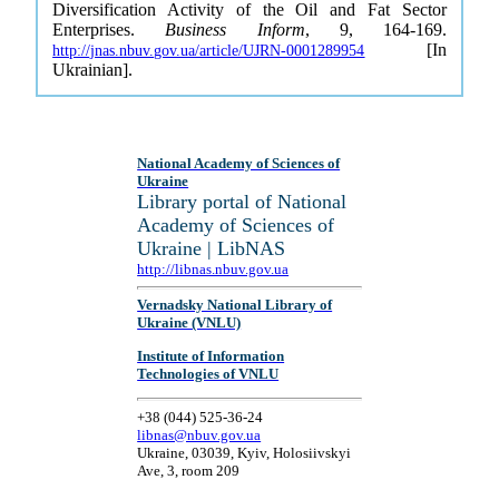
Diversification Activity of the Oil and Fat Sector
Enterprises.
Business Inform
, 9, 164-169.
[In
http://jnas.nbuv.gov.ua/article/UJRN-0001289954
Ukrainian].
National Academy of Sciences of
Ukraine
Library portal of National
Academy of Sciences of
Ukraine | LibNAS
http://libnas.nbuv.gov.ua
Vernadsky National Library of
Ukraine (VNLU)
Institute of Information
Technologies of VNLU
+38 (044) 525-36-24
libnas@nbuv.gov.ua
Ukraine, 03039, Kyiv, Holosiivskyi
Ave, 3, room 209