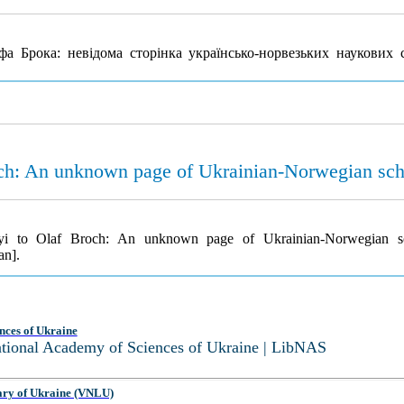
а Брока: невідома сторінка українсько-норвезьких наукових 
och: An unknown page of Ukrainian-Norwegian scho
kyi to Olaf Broch: An unknown page of Ukrainian-Norwegian sc
an].
nces of Ukraine
National Academy of Sciences of Ukraine | LibNAS
ary of Ukraine (VNLU)