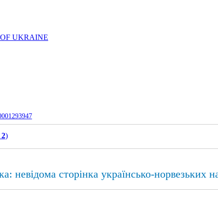
 OF UKRAINE
-0001293947
 2
)
ка: невідома сторінка українсько-норвезьких н