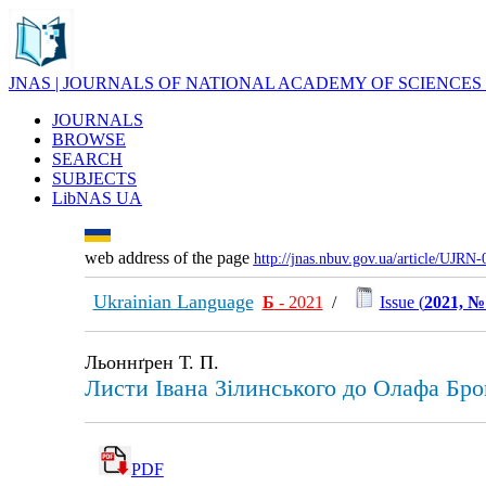
JNAS | JOURNALS OF NATIONAL ACADEMY OF SCIENCES
JOURNALS
BROWSE
SEARCH
SUBJECTS
LibNAS UA
web address of the page
http://jnas.nbuv.gov.ua/article/UJRN
Ukrainian Language
Б
- 2021
/
Issue (
2021, №
Льоннґрен Т. П.
Листи Івана Зілинського до Олафа Бро
PDF