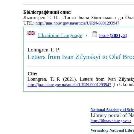
Бібліографічний опис:
Льоннґрен Т. П. Листи Івана Зілинського до Олаф
URL:
http://jnas.nbuv.gov.ua/article/UJRN-0001293947
Ukrainian Language
/
Issue (
2021, 2
)
Lonngren T. P.
Letters from Ivan Zilynskyi to Olaf Br
Cite:
Lonngren, T. P. (2021). Letters from Ivan Zilyns
[In Ukraini
http://jnas.nbuv.gov.ua/article/UJRN-0001293947
National Academy of Scie
Library portal of 
http://libnas.nbuv.gov.ua
Vernadsky National Libr