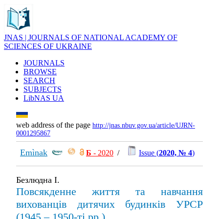
JNAS | JOURNALS OF NATIONAL ACADEMY OF
SCIENCES OF UKRAINE
JOURNALS
BROWSE
SEARCH
SUBJECTS
LibNAS UA
web address of the page
http://jnas.nbuv.gov.ua/article/UJRN-
0001295867
Emìnak
Б
- 2020
/
Issue (
2020, № 4
)
Безлюдна І.
Повсякденне життя та навчання
вихованців дитячих будинків УРСР
(1945 – 1950-ті рр.)