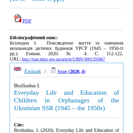
PDF
Бібліографічний опис:
Безлюдна І. Повсякденне життя та навчання
вихованців дитячих будинків УРСР (1945 – 1950-ті
рр.).
Емінак
. 2020. № 4. С. 112-122.
URL:
http://jnas.nbuv.gov.ua/article/UJRN-0001295867
Emìnak
/
Issue (
2020, 4
)
Bezliudna I.
Everyday Life and Education of
Children in Orphanages of the
Ukrainian SSR (1945 – the 1950s)
Cite:
Bezliudna, I. (2020). Everyday Life and Education of