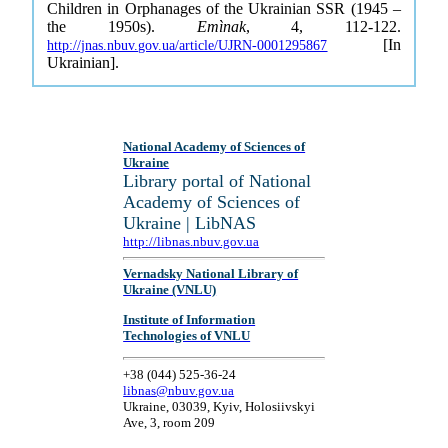
Children in Orphanages of the Ukrainian SSR (1945 –
the 1950s).
Emìnak
, 4, 112-122.
[In
http://jnas.nbuv.gov.ua/article/UJRN-0001295867
Ukrainian].
National Academy of Sciences of
Ukraine
Library portal of National
Academy of Sciences of
Ukraine | LibNAS
http://libnas.nbuv.gov.ua
Vernadsky National Library of
Ukraine (VNLU)
Institute of Information
Technologies of VNLU
+38 (044) 525-36-24
libnas@nbuv.gov.ua
Ukraine, 03039, Kyiv, Holosiivskyi
Ave, 3, room 209