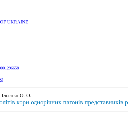
 OF UKRAINE
-0001296658
3
)
 Ільєнко О. О.
літів кори однорічних пагонів представників р