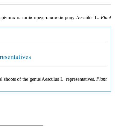
норічних пагонів представників роду Aesculus L.
Plant
resentatives
ual shoots of the genus Aesculus L. representatives.
Plant