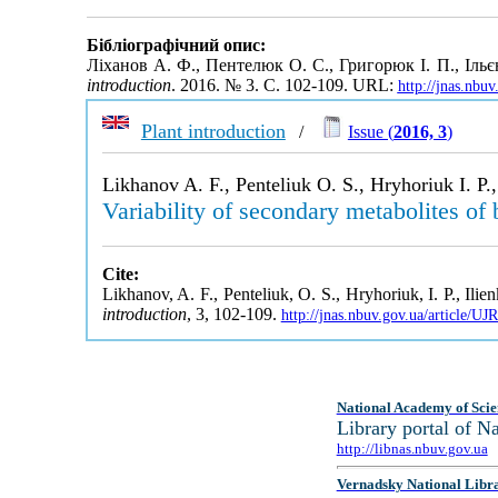
Бібліографічний опис:
Ліханов А. Ф., Пентелюк О. С., Григорюк І. П., Іль
introduction
. 2016. № 3. С. 102-109. URL:
http://jnas.nbu
Plant introduction
/
Issue (
2016, 3
)
Likhanov A. F., Penteliuk O. S., Hryhoriuk I. P.,
Variability of secondary metabolites of 
Cite:
Likhanov, A. F., Penteliuk, O. S., Hryhoriuk, I. P., Ili
introduction
, 3, 102-109.
http://jnas.nbuv.gov.ua/article/
National Academy of Scie
Library portal of 
http://libnas.nbuv.gov.ua
Vernadsky National Libr