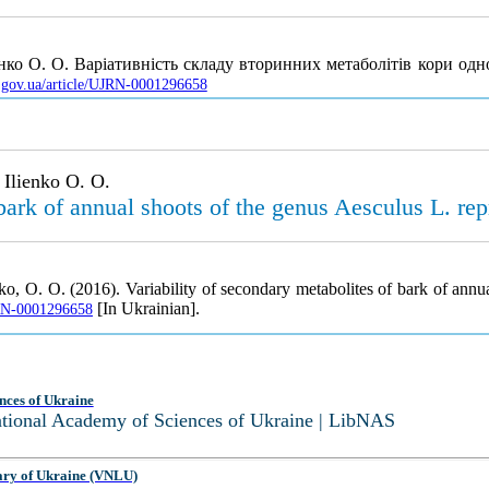
єнко О. О. Варіативність складу вторинних метаболітів кори од
v.gov.ua/article/UJRN-0001296658
 Ilienko O. O.
bark of annual shoots of the genus Aesculus L. rep
enko, O. O. (2016). Variability of secondary metabolites of bark of ann
[In Ukrainian].
UJRN-0001296658
nces of Ukraine
National Academy of Sciences of Ukraine | LibNAS
ary of Ukraine (VNLU)