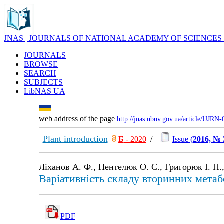
JNAS | JOURNALS OF NATIONAL ACADEMY OF SCIENCES
JOURNALS
BROWSE
SEARCH
SUBJECTS
LibNAS UA
web address of the page
http://jnas.nbuv.gov.ua/article/UJRN
Plant introduction
Б
- 2020
/
Issue (
2016, № 
Ліханов А. Ф., Пентелюк О. С., Григорюк І. П.,
Варіативність складу вторинних метабо
PDF