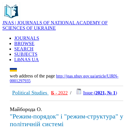
JNAS | JOURNALS OF NATIONAL ACADEMY OF
SCIENCES OF UKRAINE
JOURNALS
BROWSE
SEARCH
SUBJECTS
LibNAS UA
web address of the page
http://jnas.nbuv.gov.ua/article/UJRN-
0001297935
Political Studies
Б
- 2022
/
Issue (
2021, № 1
)
Майборода О.
"Режим-порядок" і "режим-структура" у
політичній системі