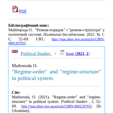
PDF
Бібліографічний опис:
Майборода О. "Режим-порядок" і "режим-структура" у
політичній системі.
Політичні дослідження
. 2021. № 1.
С. 52-69. URL:
http://jnas.nbuv.gov.ua/article/UJRN-
0001297935
Political Studies
/
Issue (
2021, 1
)
Maiboroda O.
"Regime-order" and "regime-structure"
in political system
Cite:
Maiboroda, O. (2021). "Regime-order" and "regime-
structure" in political system.
Political Studies
, 1, 52-
69.
[In
http://jnas.nbuv.gov.ua/article/UJRN-0001297935
Ukrainian].