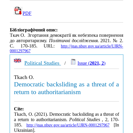
PDF
Бібліографічний опис:
Ткач О. Згортання демократії як небезпека повернення
до авторитаризму.
Політичні дослідження
. 2021. № 2.
С. 170-185. URL:
http://jnas.nbuv.gov.ua/article/UJRN-
0001297967
Political Studies
/
Issue (
2021, 2
)
Tkach O.
Democratic backsliding as a threat of a
return to authoritarianism
Cite:
Tkach, O. (2021). Democratic backsliding as a threat of
a return to authoritarianism.
Political Studies
, 2, 170-
185.
[In
http://jnas.nbuv.gov.ua/article/UJRN-0001297967
Ukrainian].