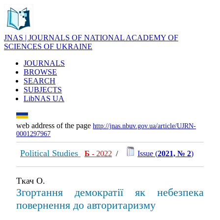
JNAS | JOURNALS OF NATIONAL ACADEMY OF
SCIENCES OF UKRAINE
JOURNALS
BROWSE
SEARCH
SUBJECTS
LibNAS UA
web address of the page
http://jnas.nbuv.gov.ua/article/UJRN-
0001297967
Political Studies
Б
- 2022
/
Issue (
2021, № 2
)
Ткач О.
Згортання демократії як небезпека
повернення до авторитаризму