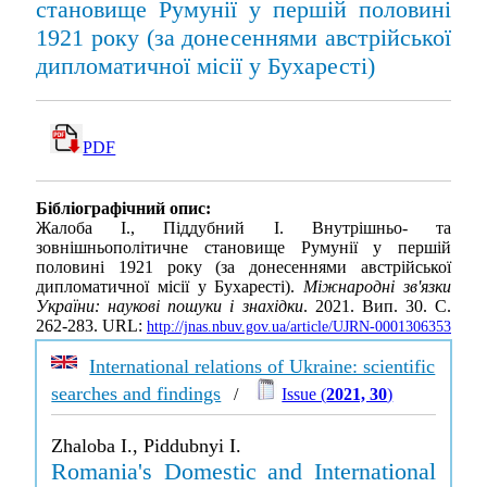
становище Румунії у першій половині
1921 року (за донесеннями австрійської
дипломатичної місії у Бухаресті)
PDF
Бібліографічний опис:
Жалоба І., Піддубний І. Внутрішньо- та
зовнішньополітичне становище Румунії у першій
половині 1921 року (за донесеннями австрійської
дипломатичної місії у Бухаресті).
Міжнародні зв'язки
України: наукові пошуки і знахідки
. 2021. Вип. 30. С.
262-283. URL:
http://jnas.nbuv.gov.ua/article/UJRN-0001306353
International relations of Ukraine: scientific
searches and findings
/
Issue (
2021, 30
)
Zhaloba I., Piddubnyi I.
Romania's Domestic and International