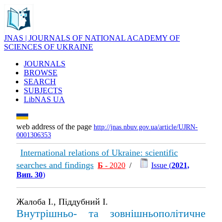
JNAS | JOURNALS OF NATIONAL ACADEMY OF
SCIENCES OF UKRAINE
JOURNALS
BROWSE
SEARCH
SUBJECTS
LibNAS UA
web address of the page
http://jnas.nbuv.gov.ua/article/UJRN-
0001306353
International relations of Ukraine: scientific
searches and findings
Б
- 2020
/
Issue (
2021,
Вип. 30
)
Жалоба І., Піддубний І.
Внутрішньо- та зовнішньополітичне