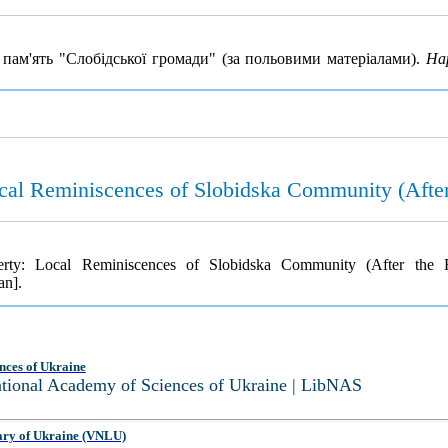
пам'ять "Слобідської громади" (за польовими матеріалами).
На
cal Reminiscences of Slobidska Community (After 
rty: Local Reminiscences of Slobidska Community (After the F
an].
nces of Ukraine
National Academy of Sciences of Ukraine | LibNAS
ary of Ukraine (VNLU)