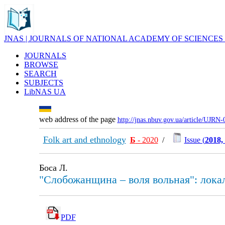
JNAS | JOURNALS OF NATIONAL ACADEMY OF SCIENCES
JOURNALS
BROWSE
SEARCH
SUBJECTS
LibNAS UA
web address of the page
http://jnas.nbuv.gov.ua/article/UJRN
Folk art and ethnology
Б
- 2020
/
Issue (
2018,
Боса Л.
"Слобожанщина – воля вольная": локал
PDF