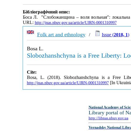
Бібліографічний опис:
Боса Л. "Слобожанщина – воля вольная": локальна 
URL:
http://jnas.nbuv.gov.ua/article/UJRN-0001310997
Folk art and ethnology
/
Issue (
2018, 1
)
Bosa L.
Slobozhanshchyna is a Free Liberty: Lo
Cite:
Bosa, L. (2018). Slobozhanshchyna is a Free Libe
[In Ukraini
http://jnas.nbuv.gov.ua/article/UJRN-0001310997
National Academy of Scie
Library portal of 
http://libnas.nbuv.gov.ua
Vernadsky National Libr