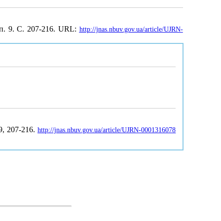
п. 9. С. 207-216. URL:
http://jnas.nbuv.gov.ua/article/UJRN-
 9, 207-216.
http://jnas.nbuv.gov.ua/article/UJRN-0001316078