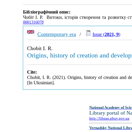
Бібліографічний опис:
Чобіт І. Р. Витоки, історія створення та розвитку с
0001316078
Contemporary era
/
Issue (
2021, 9
)
Chobit I. R.
Origins, history of creation and develop
Cite:
Chobit, I. R. (2021). Origins, history of creation and d
[In Ukrainian].
National Academy of Scie
Library portal of 
http://libnas.nbuv.gov.ua
Vernadsky National Libr