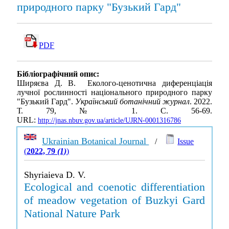
природного парку "Бузький Гард"
PDF
Бібліографічний опис:
Ширяєва Д. В. Еколого-ценотична диференціація
лучної рослинності національного природного парку
"Бузький Гард".
Український ботанічний журнал
. 2022.
Т. 79, № 1. С. 56-69.
URL:
http://jnas.nbuv.gov.ua/article/UJRN-0001316786
Ukrainian Botanical Journal
/
Issue
(
2022, 79
(1)
)
Shyriaieva D. V.
Ecological and coenotic differentiation
of meadow vegetation of Buzkyi Gard
National Nature Park