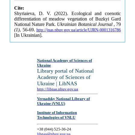
Cite:
Shyriaieva, D. V. (2022). Ecological and coenotic
differentiation of meadow vegetation of Buzkyi Gard
National Nature Park.
Ukrainian Botanical Journal
, 79
(1)
, 56-69.
http://jnas.nbuv.gov.ua/article/UJRN-0001316786
[In Ukrainian].
National Academy of Sciences of
Ukraine
Library portal of National
Academy of Sciences of
Ukraine | LibNAS
http://libnas.nbuv.gov.ua
Vernadsky National Library of
Ukraine (VNLU)
Institute of Information
Technologies of VNLU
+38 (044) 525-36-24
libnas@nbuv.gov.ua