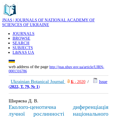
JNAS | JOURNALS OF NATIONAL ACADEMY OF
SCIENCES OF UKRAINE
JOURNALS
BROWSE
SEARCH
SUBJECTS
LibNAS UA
web address of the page
http://jnas.nbuv.gov.ua/article/UJRN-
0001316786
Ukrainian Botanical Journal
Б
- 2020
/
Issue
(
2022, Т. 79, № 1
)
Ширяєва Д. В.
Еколого-ценотична диференціація
лучної рослинності національного