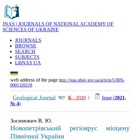
JNAS | JOURNALS OF NATIONAL ACADEMY OF
SCIENCES OF UKRAINE
JOURNALS
BROWSE
SEARCH
SUBJECTS
LibNAS UA
web address of the page
http://jnas.nbuv.gov.ua/article/UJRN-
0001320218
Geological Journal
Б
- 2020
/
Issue (
2021,
№ 4
)
Зосимович В. Ю.
Новопетрівський регіоярус міоцену
Північної України