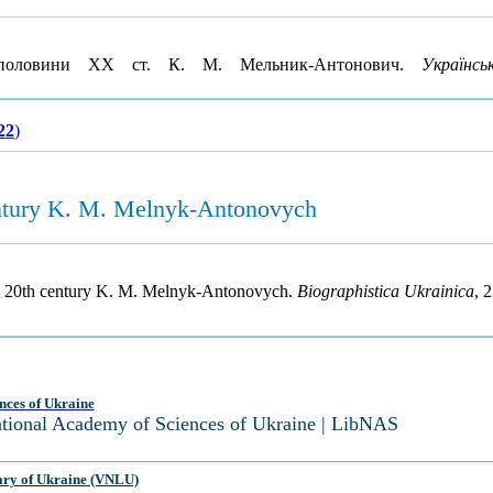
 половини XX ст. К. М. Мельник-Антонович.
Українсь
22
)
 century K. M. Melnyk-Antonovych
 the 20th century K. M. Melnyk-Antonovych.
Biographistica Ukrainica
, 
nces of Ukraine
National Academy of Sciences of Ukraine | LibNAS
ary of Ukraine (VNLU)