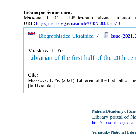
Бібліографічний опис:
Мяскова Т. Є. Бібліотечна діячка першої
URL:
http://jnas.nbuv.gov.ua/article/UJRN-0001325716
Biographistica Ukrainica
/
Issue (
2021, 
Miaskova T. Ye.
Librarian of the first half of the 20th
Cite:
Miaskova, T. Ye. (2021). Librarian of the first half of
[In Ukrainian].
National Academy of Scie
Library portal of 
http://libnas.nbuv.gov.ua
Vernadsky National Libr