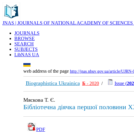
JNAS | JOURNALS OF NATIONAL ACADEMY OF SCIENCES
JOURNALS
BROWSE
SEARCH
SUBJECTS
LibNAS UA
web address of the page
http://jnas.nbuv.gov.ua/article/UJRN
Biographistica Ukrainica
Б
- 2020
/
Issue (
202
Мяскова Т. Є.
Бібліотечна діячка першої половини 
PDF