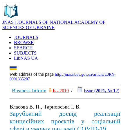
JNAS | JOURNALS OF NATIONAL ACADEMY OF
SCIENCES OF UKRAINE
JOURNALS
BROWSE
SEARCH
SUBJECTS
LibNAS UA
web address of the page
http://jnas.nbuv.gov.ua/article/UJRN-
0001335207
Business Inform
Б
- 2019
/
Issue (
2021, № 12
)
Власова В. П., Тарновська І. В.
Зарубіжний досвід реалізації
концесійних проєктів у соціальній
сфері в умовах пандемії COVID-19