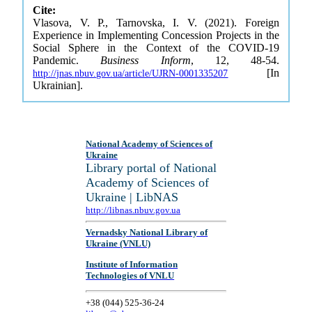
Cite:
Vlasova, V. P., Tarnovska, I. V. (2021). Foreign
Experience in Implementing Concession Projects in the
Social Sphere in the Context of the COVID-19
Pandemic.
Business Inform
, 12, 48-54.
[In
http://jnas.nbuv.gov.ua/article/UJRN-0001335207
Ukrainian].
National Academy of Sciences of
Ukraine
Library portal of National
Academy of Sciences of
Ukraine | LibNAS
http://libnas.nbuv.gov.ua
Vernadsky National Library of
Ukraine (VNLU)
Institute of Information
Technologies of VNLU
+38 (044) 525-36-24