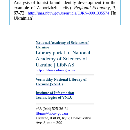
Analysis of tourist brand identity development (on the
example of Zaporizhzhia city).
Regional Economy
, 3,
67-72.
[In
http://jnas.nbuv.gov.ua/article/UJRN-0001335574
Ukrainian].
National Academy of Sciences of
Ukraine
Library portal of National
Academy of Sciences of
Ukraine | LibNAS
http://libnas.nbuv.gov.ua
Vernadsky National Library of
Ukraine (VNLU)
Institute of Information
Technologies of VNLU
+38 (044) 525-36-24
libnas@nbuv.gov.ua
Ukraine, 03039, Kyiv, Holosiivskyi
Ave, 3, room 209