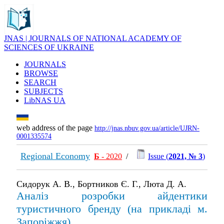
JNAS | JOURNALS OF NATIONAL ACADEMY OF
SCIENCES OF UKRAINE
JOURNALS
BROWSE
SEARCH
SUBJECTS
LibNAS UA
web address of the page
http://jnas.nbuv.gov.ua/article/UJRN-
0001335574
Regional Economy
Б
- 2020
/
Issue (
2021, № 3
)
Сидорук А. В., Бортников Є. Г., Люта Д. А.
Аналіз розробки айдентики
туристичного бренду (на прикладі м.
Запоріжжя)