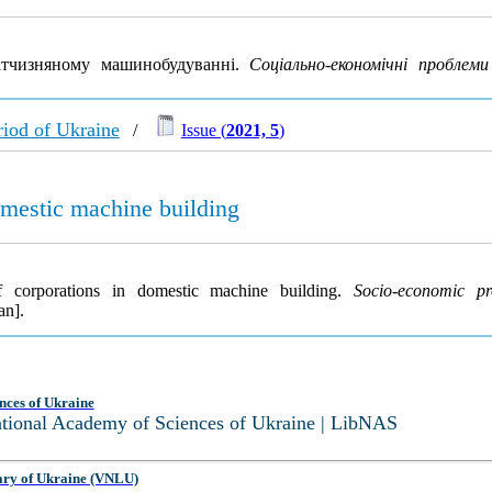
ітчизняному машинобудуванні.
Соціально-економічні проблеми
iod of Ukraine
/
Issue (
2021, 5
)
omestic machine building
 corporations in domestic machine building.
Socio-economic p
an].
nces of Ukraine
National Academy of Sciences of Ukraine | LibNAS
ary of Ukraine (VNLU)