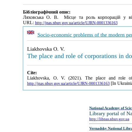
Бібліографічний опис:
Ляховська О. В. Місце та роль корпорацій у в
URL:
http://jnas.nbuv.gov.ua/article/UJRN-0001336163
Socio-economic problems of the modern per
Liakhovska O. V.
The place and role of corporations in d
Cite:
Liakhovska, O. V. (2021). The place and role of
[In Ukraini
http://jnas.nbuv.gov.ua/article/UJRN-0001336163
National Academy of Scie
Library portal of 
http://libnas.nbuv.gov.ua
Vernadsky National Libr