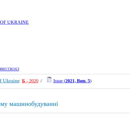
 OF UKRAINE
-0001336163
f Ukraine
Б
- 2020
/
Issue (
2021, Вип. 5
)
ному машинобудуванні