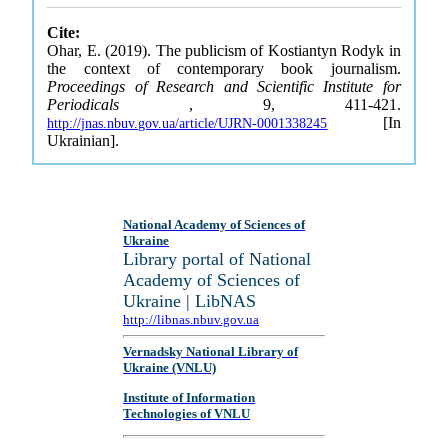
Cite:
Ohar, E. (2019). The publicism of Kostiantyn Rodyk in
the context of contemporary book journalism.
Proceedings of Research and Scientific Institute for
Periodicals
, 9, 411-421.
[In
http://jnas.nbuv.gov.ua/article/UJRN-0001338245
Ukrainian].
National Academy of Sciences of
Ukraine
Library portal of National
Academy of Sciences of
Ukraine | LibNAS
http://libnas.nbuv.gov.ua
Vernadsky National Library of
Ukraine (VNLU)
Institute of Information
Technologies of VNLU