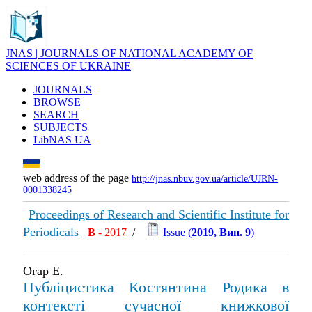
JNAS | JOURNALS OF NATIONAL ACADEMY OF
SCIENCES OF UKRAINE
JOURNALS
BROWSE
SEARCH
SUBJECTS
LibNAS UA
web address of the page
http://jnas.nbuv.gov.ua/article/UJRN-
0001338245
Proceedings of Research and Scientific Institute for
Periodicals
В
- 2017
/
Issue (
2019, Вип. 9
)
Огар Е.
Публіцистика Костянтина Родика в
контексті сучасної книжкової