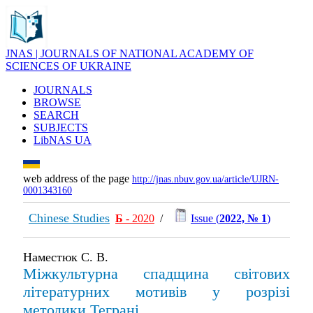
JNAS | JOURNALS OF NATIONAL ACADEMY OF
SCIENCES OF UKRAINE
JOURNALS
BROWSE
SEARCH
SUBJECTS
LibNAS UA
web address of the page
http://jnas.nbuv.gov.ua/article/UJRN-
0001343160
Chinese Studies
Б
- 2020
/
Issue (
2022, № 1
)
Наместюк С. В.
Міжкультурна спадщина світових
літературних мотивів у розрізі
методики Теграні