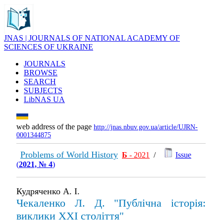
JNAS | JOURNALS OF NATIONAL ACADEMY OF
SCIENCES OF UKRAINE
JOURNALS
BROWSE
SEARCH
SUBJECTS
LibNAS UA
web address of the page
http://jnas.nbuv.gov.ua/article/UJRN-
0001344875
Problems of World History
Б
- 2021
/
Issue
(
2021, № 4
)
Кудряченко А. І.
Чекаленко Л. Д. "Публічна історія:
виклики XXІ століття"