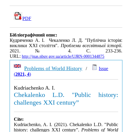
PDF
Бібліографічний опис:
Кудряченко А. І. Чекаленко Л. Д. "Публічна історія:
виклики XXІ століття".
Проблеми всесвітньої історії
.
2021. № 4. С. 233-236.
URL:
http://jnas.nbuv.gov.ua/article/UJRN-0001344875
Problems of World History
/
Issue
(
2021, 4
)
Kudriachenko A. I.
Chekalenko L.D. "Public history:
challenges XXI century”
Cite:
Kudriachenko, A. I. (2021). Chekalenko L.D. "Public
history: challenges XXI century”.
Problems of World