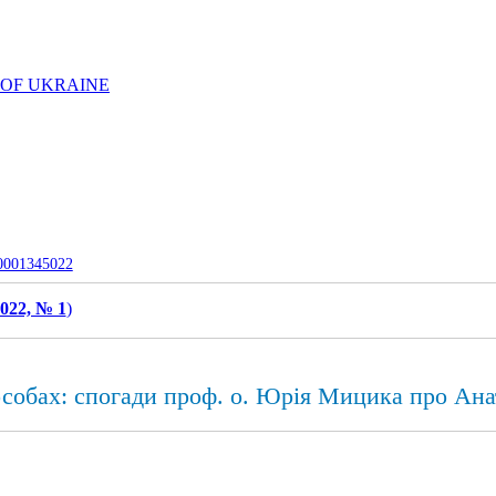
 OF UKRAINE
-0001345022
022, № 1
)
особах: спогади проф. о. Юрія Мицика про Анат