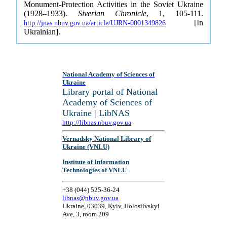
Monument-Protection Activities in the Soviet Ukraine
(1928–1933).
Siverian Chronicle
, 1, 105-111.
[In
http://jnas.nbuv.gov.ua/article/UJRN-0001349826
Ukrainian].
National Academy of Sciences of
Ukraine
Library portal of National
Academy of Sciences of
Ukraine | LibNAS
http://libnas.nbuv.gov.ua
Vernadsky National Library of
Ukraine (VNLU)
Institute of Information
Technologies of VNLU
+38 (044) 525-36-24
libnas@nbuv.gov.ua
Ukraine, 03039, Kyiv, Holosiivskyi
Ave, 3, room 209