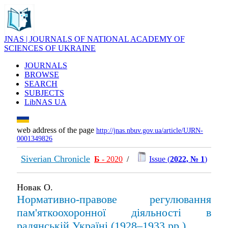
JNAS | JOURNALS OF NATIONAL ACADEMY OF
SCIENCES OF UKRAINE
JOURNALS
BROWSE
SEARCH
SUBJECTS
LibNAS UA
web address of the page
http://jnas.nbuv.gov.ua/article/UJRN-
0001349826
Siverian Chronicle
Б
- 2020
/
Issue (
2022, № 1
)
Новак О.
Нормативно-правове регулювання
пам'яткоохоронної діяльності в
радянській Україні (1928–1933 рр.)