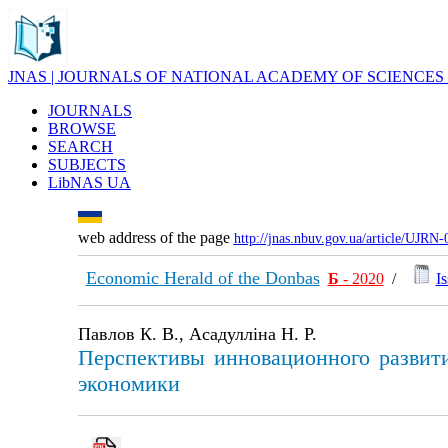
JNAS | JOURNALS OF NATIONAL ACADEMY OF SCIENCES
JOURNALS
BROWSE
SEARCH
SUBJECTS
LibNAS UA
web address of the page
http://jnas.nbuv.gov.ua/article/UJRN
Economic Herald of the Donbas
Б
- 2020
/
Is
Павлов К. В., Асадулліна Н. Р.
Перспективы инновационного развит
экономики