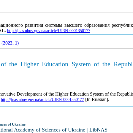
вационного развития системы высшего образования республи
URL:
http://jnas.nbuv.gov.ua/article/UJRN-0001350177
 (
2022, 1
)
 of the Higher Education System of the Republi
nnovative Development of the Higher Education System of the Republic 
.
[In Russian].
http://jnas.nbuv.gov.ua/article/UJRN-0001350177
nces of Ukraine
National Academy of Sciences of Ukraine | LibNAS