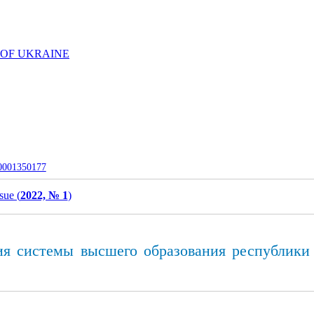
 OF UKRAINE
-0001350177
sue (
2022, № 1
)
ия системы высшего образования республики 