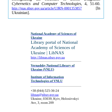
Cybernetics and Computer Technologies
, 4, 51-60.
[In
http://jnas.nbuv.gov.ua/article/UJRN-0001353857
Ukrainian].
National Academy of Sciences of
Ukraine
Library portal of National
Academy of Sciences of
Ukraine | LibNAS
http://libnas.nbuv.gov.ua
Vernadsky National Library of
Ukraine (VNLU)
Institute of Information
Technologies of VNLU
+38 (044) 525-36-24
libnas@nbuv.gov.ua
Ukraine, 03039, Kyiv, Holosiivskyi
Ave, 3, room 209