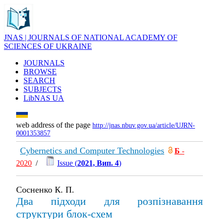
JNAS | JOURNALS OF NATIONAL ACADEMY OF
SCIENCES OF UKRAINE
JOURNALS
BROWSE
SEARCH
SUBJECTS
LibNAS UA
web address of the page
http://jnas.nbuv.gov.ua/article/UJRN-
0001353857
Cybernetics and Computer Technologies
Б
-
2020
/
Issue (
2021, Вип. 4
)
Сосненко К. П.
Два підходи для розпізнавання
структури блок-схем