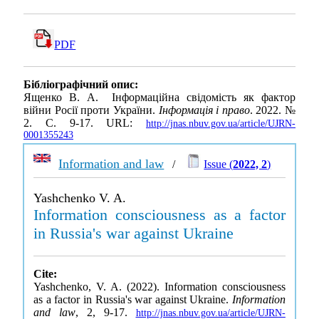
PDF
Бібліографічний опис:
Ященко В. А. Інформаційна свідомість як фактор
війни Росії проти України.
Інформація і право
. 2022. №
2. С. 9-17. URL:
http://jnas.nbuv.gov.ua/article/UJRN-
0001355243
Information and law
/
Issue (
2022, 2
)
Yashchenko V. A.
Information consciousness as a factor
in Russia's war against Ukraine
Cite:
Yashchenko, V. A. (2022). Information consciousness
as a factor in Russia's war against Ukraine.
Information
and law
, 2, 9-17.
http://jnas.nbuv.gov.ua/article/UJRN-