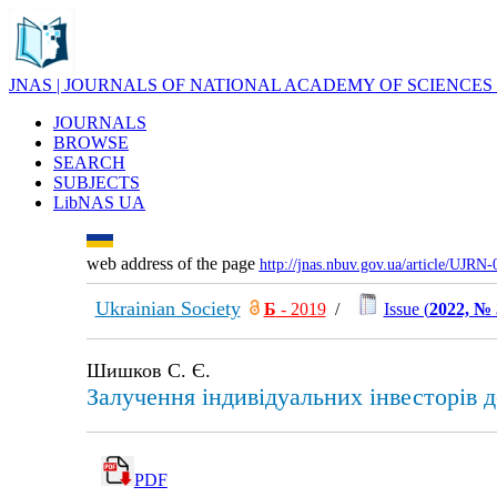
JNAS | JOURNALS OF NATIONAL ACADEMY OF SCIENCES
JOURNALS
BROWSE
SEARCH
SUBJECTS
LibNAS UA
web address of the page
http://jnas.nbuv.gov.ua/article/UJRN
Ukrainian Society
Б
- 2019
/
Issue (
2022, № 
Шишков С. Є.
Залучення індивідуальних інвесторів д
PDF