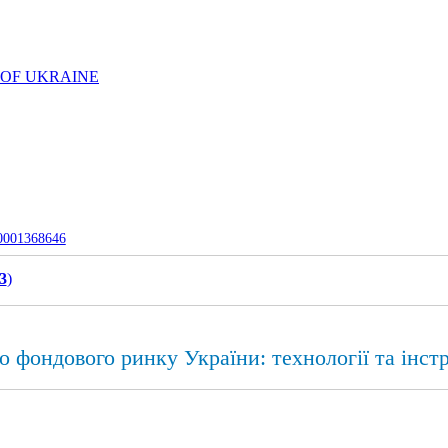
 OF UKRAINE
-0001368646
3
)
о фондового ринку України: технології та інст