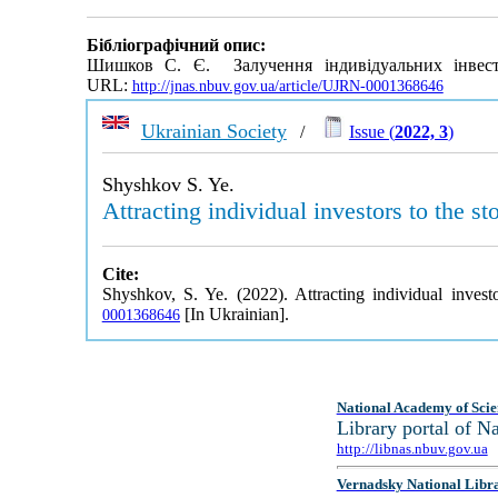
Бібліографічний опис:
Шишков С. Є. Залучення індивідуальних інвесто
URL:
http://jnas.nbuv.gov.ua/article/UJRN-0001368646
Ukrainian Society
/
Issue (
2022, 3
)
Shyshkov S. Ye.
Attracting individual investors to the s
Cite:
Shyshkov, S. Ye. (2022). Attracting individual inves
[In Ukrainian].
0001368646
National Academy of Scie
Library portal of 
http://libnas.nbuv.gov.ua
Vernadsky National Libr