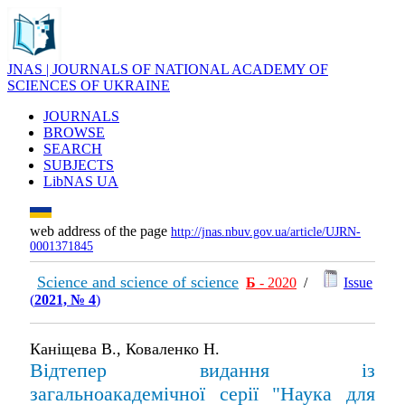
JNAS | JOURNALS OF NATIONAL ACADEMY OF
SCIENCES OF UKRAINE
JOURNALS
BROWSE
SEARCH
SUBJECTS
LibNAS UA
web address of the page
http://jnas.nbuv.gov.ua/article/UJRN-
0001371845
Science and science of science
Б
- 2020
/
Issue
(
2021, № 4
)
Каніщева В., Коваленко Н.
Відтепер видання із
загальноакадемічної серії "Наука для