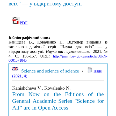
всіх” — у відкритому доступі
PDF
Бібліографічний опис:
Каніщева В., Коваленко Н. Відтепер видання із
загальноакадемічної серії "Наука для всіх” — у
відкритому доступі.
Наука та наукознавство
. 2021. №
4. С. 156-157. URL:
http://jnas.nbuv.gov.ua/article/UJRN-
0001371845
Science and science of science
/
Issue
(
2021, 4
)
Kanishcheva V., Kovalenko N.
From Now on the Editions of the
General Academic Series "Science for
All” are in Open Access