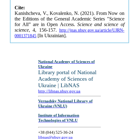
Cite:
Kanishcheva, V., Kovalenko, N. (2021). From Now on
the Editions of the General Academic Series "Science
for All” are in Open Access.
Science and science of
science
, 4, 156-157.
http://jnas.nbuv.gov.ua/article/UJRN-
[In Ukrainian].
0001371845
National Academy of Sciences of
Ukraine
Library portal of National
Academy of Sciences of
Ukraine | LibNAS
http://libnas.nbuv.gov.ua
Vernadsky National Library of
Ukraine (VNLU)
Institute of Information
Technologies of VNLU
+38 (044) 525-36-24
libnas@nbuv.gov.ua