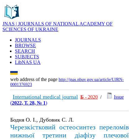
JNAS | JOURNALS OF NATIONAL ACADEMY OF
SCIENCES OF UKRAINE
JOURNALS
BROWSE
SEARCH
SUBJECTS
LibNAS UA
web address of the page
http://jnas.nbuv.gov.ua/article/UJRN-
0001376923
International medical journal
Б
- 2020
/
Issue
(
2022, Т. 28, № 1
)
Бодня О. І., Дубовик С. Л.
Черезкістковий остеосинтез переломів
нижньої третини діафізу плечової