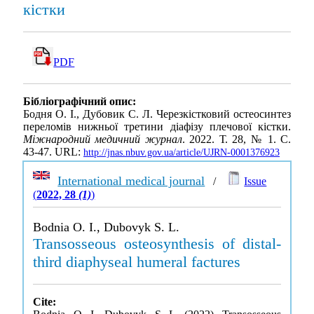
кістки
PDF
Бібліографічний опис:
Бодня О. І., Дубовик С. Л. Черезкістковий остеосинтез
переломів нижньої третини діафізу плечової кістки.
Міжнародний медичний журнал
. 2022. Т. 28, № 1. С.
43-47. URL:
http://jnas.nbuv.gov.ua/article/UJRN-0001376923
International medical journal
/
Issue
(
2022, 28
(1)
)
Bodnia O. I., Dubovyk S. L.
Transosseous osteosynthesis of distal-
third diaphyseal humeral factures
Cite: