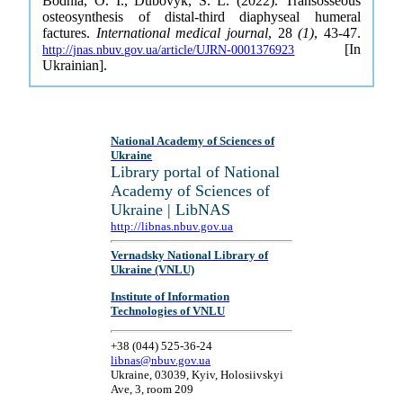
Bodnia, O. I., Dubovyk, S. L. (2022). Transosseous
osteosynthesis of distal-third diaphyseal humeral
factures.
International medical journal
, 28
(1)
, 43-47.
[In
http://jnas.nbuv.gov.ua/article/UJRN-0001376923
Ukrainian].
National Academy of Sciences of
Ukraine
Library portal of National
Academy of Sciences of
Ukraine | LibNAS
http://libnas.nbuv.gov.ua
Vernadsky National Library of
Ukraine (VNLU)
Institute of Information
Technologies of VNLU
+38 (044) 525-36-24
libnas@nbuv.gov.ua
Ukraine, 03039, Kyiv, Holosiivskyi
Ave, 3, room 209