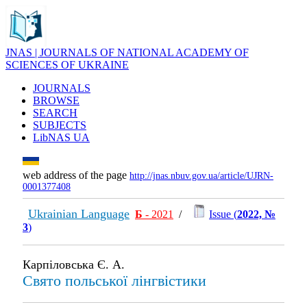
JNAS | JOURNALS OF NATIONAL ACADEMY OF
SCIENCES OF UKRAINE
JOURNALS
BROWSE
SEARCH
SUBJECTS
LibNAS UA
web address of the page
http://jnas.nbuv.gov.ua/article/UJRN-
0001377408
Ukrainian Language
Б
- 2021
/
Issue (
2022, №
3
)
Карпіловська Є. А.
Свято польської лінгвістики