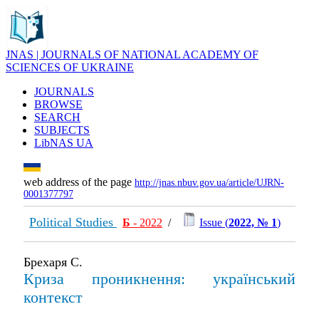
JNAS | JOURNALS OF NATIONAL ACADEMY OF
SCIENCES OF UKRAINE
JOURNALS
BROWSE
SEARCH
SUBJECTS
LibNAS UA
web address of the page
http://jnas.nbuv.gov.ua/article/UJRN-
0001377797
Political Studies
Б
- 2022
/
Issue (
2022, № 1
)
Брехаря С.
Криза проникнення: український
контекст