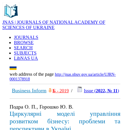
JNAS | JOURNALS OF NATIONAL ACADEMY OF
SCIENCES OF UKRAINE
JOURNALS
BROWSE
SEARCH
SUBJECTS
LibNAS UA
web address of the page
http://jnas.nbuv.gov.ua/article/UJRN-
0001378918
Business Inform
Б
- 2019
/
Issue (
2022, № 11
)
Подра О. П., Горошко Ю. В.
Циркулярні моделі управління
розвитком бізнесу: проблеми та
перспективи в Україні