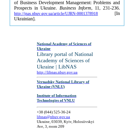
of Business Development Management: Problems and
Prospects in Ukraine.
Business Inform
, 11, 231-236.
[In
http://jnas.nbuv.gov.ua/article/UJRN-0001378918
Ukrainian].
National Academy of Sciences of
Ukraine
Library portal of National
Academy of Sciences of
Ukraine | LibNAS
http://libnas.nbuv.gov.ua
Vernadsky National Library of
Ukraine (VNLU)
Institute of Information
Technologies of VNLU
+38 (044) 525-36-24
libnas@nbuv.gov.ua
Ukraine, 03039, Kyiv, Holosiivskyi
Ave, 3, room 209