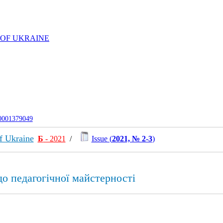
 OF UKRAINE
-0001379049
f Ukraine
Б
- 2021
/
Issue (
2021, № 2-3
)
до педагогічної майстерності