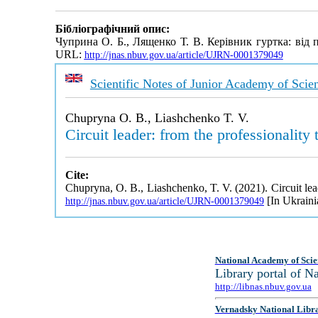
Бібліографічний опис:
Чуприна О. Б., Лященко Т. В. Керівник гуртка: від 
URL:
http://jnas.nbuv.gov.ua/article/UJRN-0001379049
Scientific Notes of Junior Academy of Scie
Chupryna O. B., Liashchenko T. V.
Circuit leader: from the professionality 
Cite:
Chupryna, O. B., Liashchenko, T. V. (2021). Circuit lead
[In Ukraini
http://jnas.nbuv.gov.ua/article/UJRN-0001379049
National Academy of Scie
Library portal of 
http://libnas.nbuv.gov.ua
Vernadsky National Libr