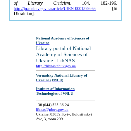
of Literary Criticism
, 104, 182-196.
[In
http://jnas.nbuv.gov.ua/article/UJRN-0001379265
Ukrainian].
National Academy of Sciences of
Ukraine
Library portal of National
Academy of Sciences of
Ukraine | LibNAS
http://libnas.nbuv.gov.ua
Vernadsky National Library of
Ukraine (VNLU)
Institute of Information
Technologies of VNLU
+38 (044) 525-36-24
libnas@nbuv.gov.ua
Ukraine, 03039, Kyiv, Holosiivskyi
Ave, 3, room 209