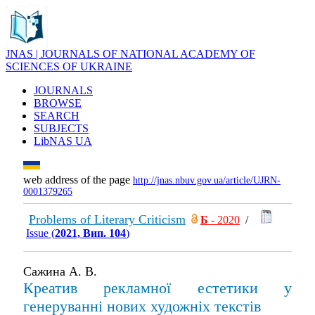
JNAS | JOURNALS OF NATIONAL ACADEMY OF
SCIENCES OF UKRAINE
JOURNALS
BROWSE
SEARCH
SUBJECTS
LibNAS UA
web address of the page
http://jnas.nbuv.gov.ua/article/UJRN-
0001379265
Problems of Literary Criticism
Б
- 2020
/
Issue (
2021, Вип. 104
)
Сажина А. В.
Креатив рекламної естетики у
генеруванні нових художніх текстів