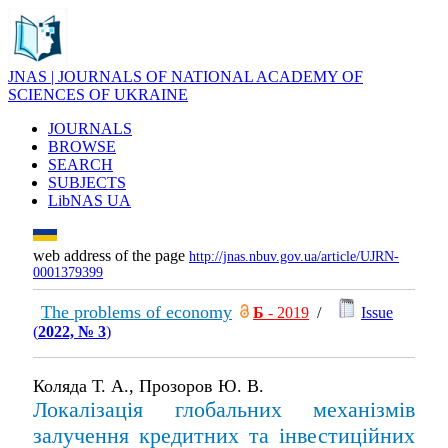
JNAS | JOURNALS OF NATIONAL ACADEMY OF
SCIENCES OF UKRAINE
JOURNALS
BROWSE
SEARCH
SUBJECTS
LibNAS UA
web address of the page
http://jnas.nbuv.gov.ua/article/UJRN-
0001379399
The problems of economy
Б
- 2019
/
Issue
(
2022, № 3
)
Коляда Т. А., Прозоров Ю. В.
Локалізація глобальних механізмів
залучення кредитних та інвестиційних