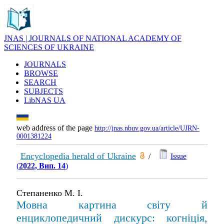
JNAS | JOURNALS OF NATIONAL ACADEMY OF
SCIENCES OF UKRAINE
JOURNALS
BROWSE
SEARCH
SUBJECTS
LibNAS UA
web address of the page
http://jnas.nbuv.gov.ua/article/UJRN-
0001381224
Encyclopedia herald of Ukraine
/
Issue
(
2022, Вип. 14
)
Степаненко М. І.
Мовна картина світу й
енциклопедичний дискурс: когніція,