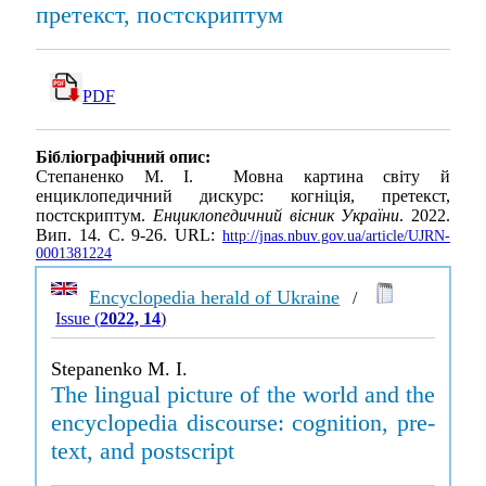
претекст, постскриптум
PDF
Бібліографічний опис:
Степаненко М. І. Мовна картина світу й
енциклопедичний дискурс: когніція, претекст,
постскриптум.
Енциклопедичний вісник України
. 2022.
Вип. 14. С. 9-26. URL:
http://jnas.nbuv.gov.ua/article/UJRN-
0001381224
Encyclopedia herald of Ukraine
/
Issue (
2022, 14
)
Stepanenko M. I.
The lingual picture of the world and the
encyclopedia discourse: cognition, pre-
text, and postscript