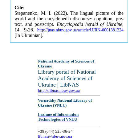
Cite:
Stepanenko, M. I. (2022). The lingual picture of the
world and the encyclopedia discourse: cognition, pre-
text, and postscript.
Encyclopedia herald of Ukraine
,
14, 9-26.
http://jnas.nbuv.gov.ua/article/UJRN-0001381224
[In Ukrainian].
National Academy of Sciences of
Ukraine
Library portal of National
Academy of Sciences of
Ukraine | LibNAS
http://libnas.nbuv.gov.ua
Vernadsky National Library of
Ukraine (VNLU)
Institute of Information
Technologies of VNLU
+38 (044) 525-36-24
libnas@nbuv.gov.ua