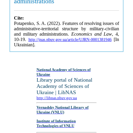
administrations
Cite:
Potapenko, S. A. (2022). Features of resolving issues of
administrative-territorial structure by military-civilian
and military administrations.
Economics and Law
, 4,
10-19.
[In
http://jnas.nbuv.gov.ua/article/UJRN-0001381946
Ukrainian].
National Academy of Sciences of
Ukraine
Library portal of National
Academy of Sciences of
Ukraine | LibNAS
http://libnas.nbuv.gov.ua
Vernadsky National Library of
Ukraine (VNLU)
Institute of Information
Technologies of VNLU