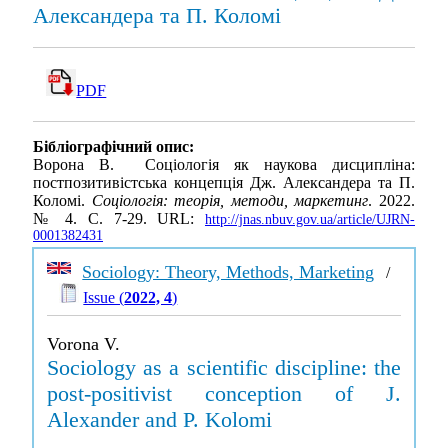
Александера та П. Коломі
PDF
Бібліографічний опис:
Ворона В. Соціологія як наукова дисципліна:
постпозитивістська концепція Дж. Александера та П.
Коломі.
Соціологія: теорія, методи, маркетинг
. 2022.
№ 4. С. 7-29. URL:
http://jnas.nbuv.gov.ua/article/UJRN-
0001382431
Sociology: Theory, Methods, Marketing
/
Issue (
2022, 4
)
Vorona V.
Sociology as a scientific discipline: the
post-positivist conception of J.
Alexander and P. Kolomi