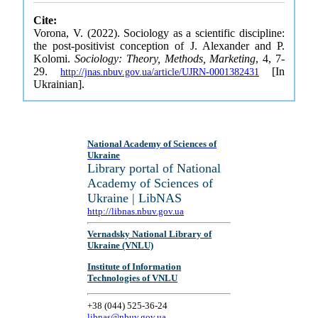
Cite:
Vorona, V. (2022). Sociology as a scientific discipline:
the post-positivist conception of J. Alexander and P.
Kolomi.
Sociology: Theory, Methods, Marketing
, 4, 7-
29.
[In
http://jnas.nbuv.gov.ua/article/UJRN-0001382431
Ukrainian].
National Academy of Sciences of
Ukraine
Library portal of National
Academy of Sciences of
Ukraine | LibNAS
http://libnas.nbuv.gov.ua
Vernadsky National Library of
Ukraine (VNLU)
Institute of Information
Technologies of VNLU
+38 (044) 525-36-24
libnas@nbuv.gov.ua