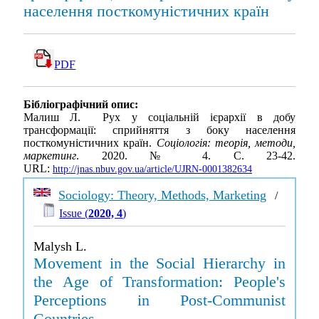
населення посткомуністичних країн
PDF
Бібліографічний опис:
Малиш Л. Рух у соціальній ієрархії в добу
трансформації: сприйняття з боку населення
посткомуністичних країн.
Соціологія: теорія, методи,
маркетинг
. 2020. № 4. С. 23-42.
URL:
http://jnas.nbuv.gov.ua/article/UJRN-0001382634
Sociology: Theory, Methods, Marketing
/
Issue (
2020, 4
)
Malysh L.
Movement in the Social Hierarchy in
the Age of Transformation: People's
Perceptions in Post-Communist
Countries