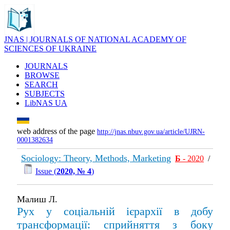
JNAS | JOURNALS OF NATIONAL ACADEMY OF
SCIENCES OF UKRAINE
JOURNALS
BROWSE
SEARCH
SUBJECTS
LibNAS UA
web address of the page
http://jnas.nbuv.gov.ua/article/UJRN-
0001382634
Sociology: Theory, Methods, Marketing
Б
- 2020
/
Issue (
2020, № 4
)
Малиш Л.
Рух у соціальній ієрархії в добу
трансформації: сприйняття з боку