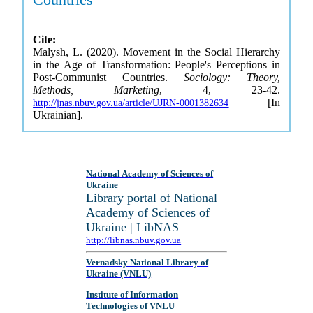
Cite:
Malysh, L. (2020). Movement in the Social Hierarchy
in the Age of Transformation: People's Perceptions in
Post-Communist Countries.
Sociology: Theory,
Methods, Marketing
, 4, 23-42.
[In
http://jnas.nbuv.gov.ua/article/UJRN-0001382634
Ukrainian].
National Academy of Sciences of
Ukraine
Library portal of National
Academy of Sciences of
Ukraine | LibNAS
http://libnas.nbuv.gov.ua
Vernadsky National Library of
Ukraine (VNLU)
Institute of Information
Technologies of VNLU