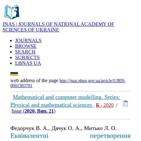
JNAS | JOURNALS OF NATIONAL ACADEMY OF
SCIENCES OF UKRAINE
JOURNALS
BROWSE
SEARCH
SUBJECTS
LibNAS UA
web address of the page
http://jnas.nbuv.gov.ua/article/UJRN-
0001383781
Mathematical and computer modelling. Series:
Physical and mathematical sciences
Б
- 2020
/
Issue (
2020, Вип. 21
)
Федорчук В. А., Дячук О. А., Митько Л. О.
Еквівалентні перетворення