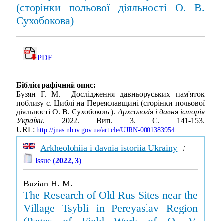
(сторінки польової діяльності О. В.
Сухобокова)
PDF
Бібліографічний опис:
Бузян Г. М. Дослідження давньоруських пам'яток
поблизу с. Циблі на Переяславщині (сторінки польової
діяльності О. В. Сухобокова).
Археологія і давня історія
України
. 2022. Вип. 3. С. 141-153.
URL:
http://jnas.nbuv.gov.ua/article/UJRN-0001383954
Arkheolohiia i davnia istoriia Ukrainy
/
Issue (
2022, 3
)
Buzian H. M.
The Research of Old Rus Sites near the
Village Tsybli in Pereyaslav Region
(Pages of Field Work of O. V.