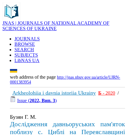
JNAS | JOURNALS OF NATIONAL ACADEMY OF
SCIENCES OF UKRAINE
JOURNALS
BROWSE
SEARCH
SUBJECTS
LibNAS UA
web address of the page
http://jnas.nbuv.gov.ua/article/UJRN-
0001383954
Arkheolohiia i davnia istoriia Ukrainy
Б
- 2020
/
Issue (
2022, Вип. 3
)
Бузян Г. М.
Дослідження давньоруських пам'яток
поблизу с. Циблі на Переяславщині